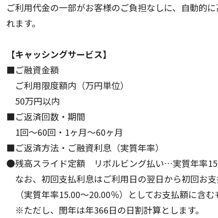
ご利用代金の一部がお客様のご負担なしに、自動的に
れます。
【キャッシングサービス】
■ご融資金額
ご利用限度額内（万円単位）
50万円以内
■ご返済回数・期間
1回～60回・1ヶ月～60ヶ月
■ご返済方法・ご融資利息（実質年率）
●残高スライド定額 リボルビング払い…実質年率15.00
なお、初回支払利息はご利用日の翌日から初回お支払
（実質年率15.00～20.00％）としてお支払額に含
※ただし、閏年は年366日の日割計算とします。